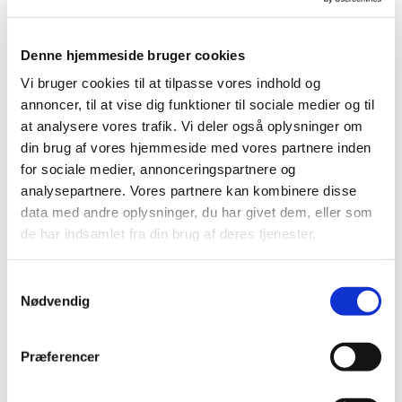
Denne hjemmeside bruger cookies
Vi bruger cookies til at tilpasse vores indhold og
Mandag 30. marts 2026, kl. 10:45
annoncer, til at vise dig funktioner til sociale medier og til
at analysere vores trafik. Vi deler også oplysninger om
Bellahøj Kirke,
din brug af vores hjemmeside med vores partnere inden
for sociale medier, annonceringspartnere og
Frederikssundsvej 125A, 2700
analysepartnere. Vores partnere kan kombinere disse
Brønshøj
data med andre oplysninger, du har givet dem, eller som
de har indsamlet fra din brug af deres tjenester.
S
Nødvendig
a
m
t
Præferencer
y
k