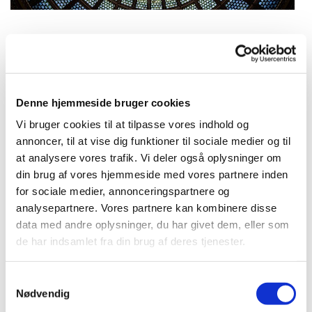
Tirsdag 1. september 2026, kl.
16:30
Denne hjemmeside bruger cookies
Vi bruger cookies til at tilpasse vores indhold og
Bellahøj Kirke,
annoncer, til at vise dig funktioner til sociale medier og til
Frederikssundsvej 125A, 2700
at analysere vores trafik. Vi deler også oplysninger om
Brønshøj
din brug af vores hjemmeside med vores partnere inden
for sociale medier, annonceringspartnere og
analysepartnere. Vores partnere kan kombinere disse
Peter Møller Jensen
data med andre oplysninger, du har givet dem, eller som
de har indsamlet fra din brug af deres tjenester.
S
Kort aftenandagt med salmer, refleksion
Nødvendig
a
over en bibeltekst og bøn.