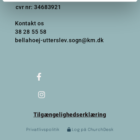
cvr nr: 34683921
Kontakt os
38
28 55 58
bellahoej-utterslev.sogn@km.dk
Tilgængelighedserklæring
Privatlivspolitik
Log på ChurchDesk