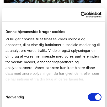
Tirsdag 18. august 2026, kl. 16:30
Denne hjemmeside bruger cookies
Bellahøj Kirke,
Vi bruger cookies til at tilpasse vores indhold og
annoncer, til at vise dig funktioner til sociale medier og til
Frederikssundsvej 125A, 2700
at analysere vores trafik. Vi deler også oplysninger om
Brønshøj
din brug af vores hjemmeside med vores partnere inden
for sociale medier, annonceringspartnere og
Peter Møller Jensen
analysepartnere. Vores partnere kan kombinere disse
data med andre oplysninger, du har givet dem, eller som
de har indsamlet fra din brug af deres tjenester.
Kort aftenandagt med salmer, refleksion
S
Nødvendig
over en bibeltekst og bøn.
a
m