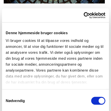
Tirsdag 27. juli 2027, kl. 16:30
Denne hjemmeside bruger cookies
Bellahøj Kirke,
Vi bruger cookies til at tilpasse vores indhold og
annoncer, til at vise dig funktioner til sociale medier og til
Frederikssundsvej 125A, 2700
at analysere vores trafik. Vi deler også oplysninger om
Brønshøj
din brug af vores hjemmeside med vores partnere inden
for sociale medier, annonceringspartnere og
Peter Møller Jensen
analysepartnere. Vores partnere kan kombinere disse
data med andre oplysninger, du har givet dem, eller som
de har indsamlet fra din brug af deres tjenester.
Kort aftenandagt med salmer, refleksion
S
Nødvendig
over en bibeltekst og bøn.
a
m