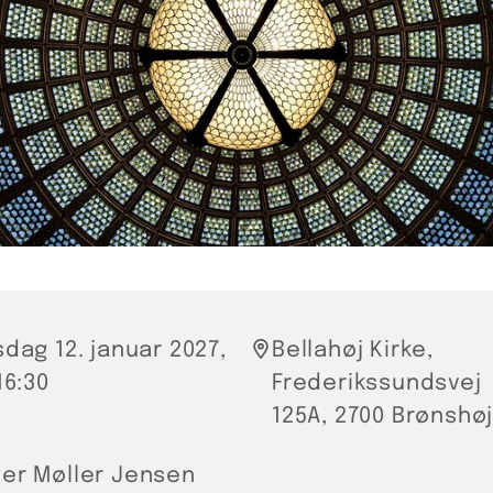
sdag 12. januar 2027,
Bellahøj Kirke,
 16:30
Frederikssundsvej
125A, 2700 Brønshø
er Møller Jensen