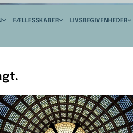
N
FÆLLESSKABER
LIVSBEGIVENHEDER
gt.