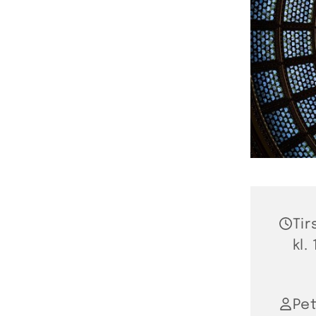
Tir
kl.
Pet