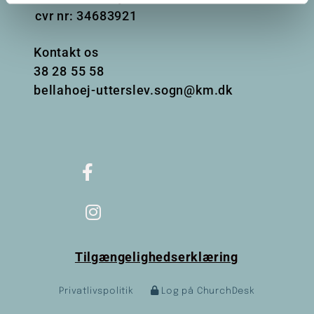
cvr nr: 34683921
Kontakt os
38
28 55 58
bellahoej-utterslev.sogn@km.dk
Tilgængelighedserklæring
Privatlivspolitik
Log på ChurchDesk