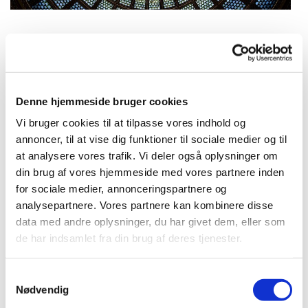
Tirsdag 8. december 2026, kl.
16:30
Denne hjemmeside bruger cookies
Vi bruger cookies til at tilpasse vores indhold og
Bellahøj Kirke,
annoncer, til at vise dig funktioner til sociale medier og til
Frederikssundsvej 125A, 2700
at analysere vores trafik. Vi deler også oplysninger om
Brønshøj
din brug af vores hjemmeside med vores partnere inden
for sociale medier, annonceringspartnere og
analysepartnere. Vores partnere kan kombinere disse
Peter Møller Jensen
data med andre oplysninger, du har givet dem, eller som
de har indsamlet fra din brug af deres tjenester.
S
Kort aftenandagt med salmer, refleksion
Nødvendig
a
over en bibeltekst og bøn.